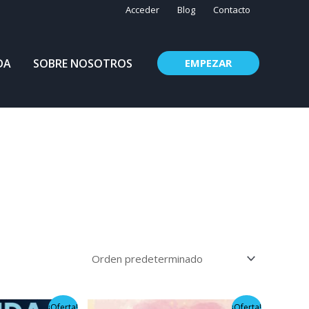
Acceder
Blog
Contacto
DA
SOBRE NOSOTROS
EMPEZAR
El
El
¡Oferta!
¡Oferta!