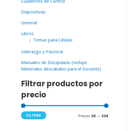
Cuadernos de Control
r
n
x
p
Diapositivas
i
i
o
General
m
m
r
Libros
:
o
o
Temas para Células
Liderazgo y Pastoral
Manuales de Discipulado (Incluye
Materiales descabales para el Docente)
Filtrar productos por
precio
FILTRAR
Precio:
0€
—
30€