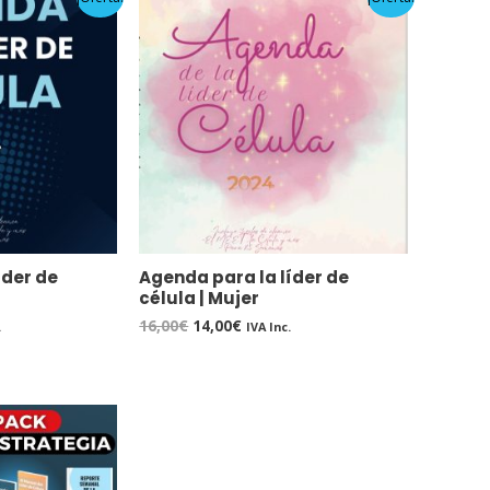
precio
precio
original
actual
era:
es:
.
16,00€.
14,00€.
íder de
Agenda para la líder de
célula | Mujer
16,00
€
14,00
€
.
IVA Inc.