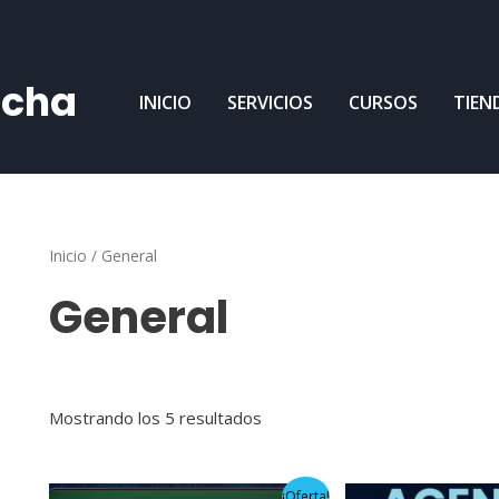
ncha
INICIO
SERVICIOS
CURSOS
TIEN
Inicio
/ General
General
Mostrando los 5 resultados
El
El
El
El
¡Oferta!