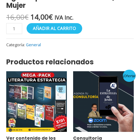
Mujer
16,00
€
14,00
€
IVA Inc.
AÑADIR AL CARRITO
Categoría:
General
Productos relacionados
El
El
¡Oferta!
precio
precio
original
actual
era:
es:
99,97€.
29,97€.
Ver contenido de los
Consultoría