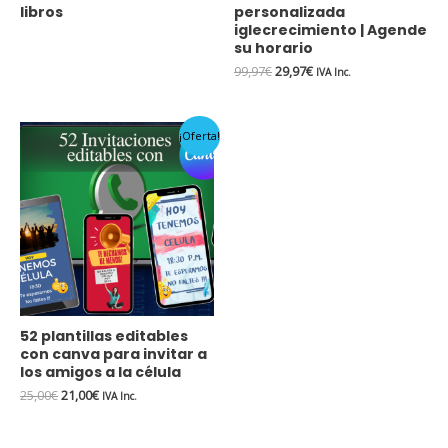
libros
personalizada
iglecrecimiento | Agende
su horario
99,97
€
29,97
€
IVA Inc.
El
El
¡Oferta!
precio
precio
original
actual
era:
es:
25,00€.
21,00€.
52 plantillas editables
con canva para invitar a
los amigos a la célula
25,00
€
21,00
€
IVA Inc.