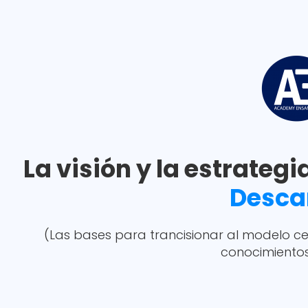
Ir
al
contenido
La visión y la estrategi
Desca
(Las bases para trancisionar al modelo ce
conocimientos