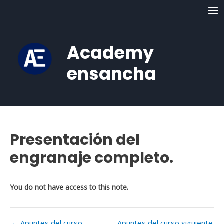
Ir
MA
al
ME
contenido
Academy
ensancha
Presentación del
Navegación
de
engranaje completo.
entradas
You do not have access to this note.
←
Apuntes del curso
Apuntes del curso siguiente