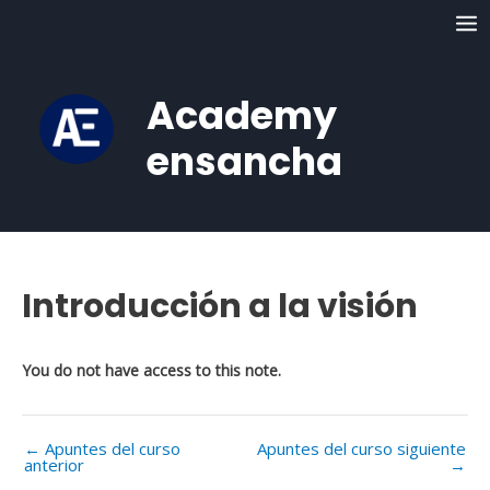
Ir
MA
al
ME
contenido
Academy
ensancha
Introducción a la visión
Navegación
de
entradas
You do not have access to this note.
←
Apuntes del curso
Apuntes del curso siguiente
anterior
→