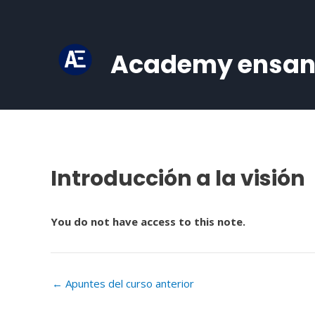
Ir
al
contenido
Academy ensa
Introducción a la visión
Navegación
de
entradas
You do not have access to this note.
←
Apuntes del curso anterior