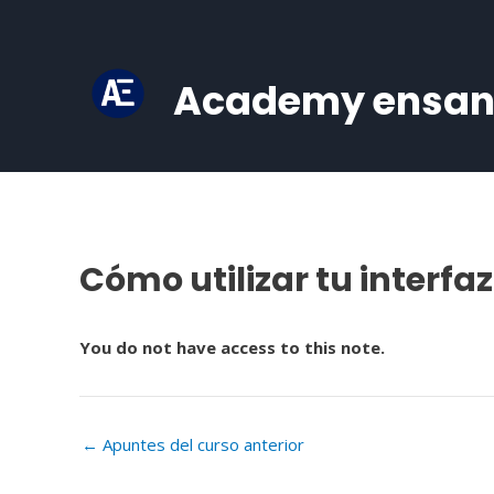
Ir
al
contenido
Academy ensa
Cómo utilizar tu interfa
Navegación
de
entradas
You do not have access to this note.
←
Apuntes del curso anterior